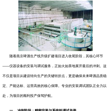
随着燕京啤酒生产线升级扩建项目进入收尾阶段，其核心环节
——仪器设备的安装与调试服务，正如火如荼地展开最后的冲刺。这
不仅是项目从建设转向生产的关键转折点，更是确保未来啤酒品质稳
定、产能达标、运营高效的核心保障。专业的安装调试团队正全力以
赴，为项目的顺利投产保驾护航。
一、 冲刺阶段：精密安装与系统性调试并举