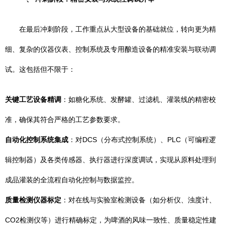
在最后冲刺阶段，工作重点从大型设备的基础就位，转向更为精
细、复杂的仪器仪表、控制系统及专用酿造设备的精准安装与联动调
试。这包括但不限于：
关键工艺设备精调
：如糖化系统、发酵罐、过滤机、灌装线的精密校
准，确保其符合严格的工艺参数要求。
自动化控制系统集成
：对DCS（分布式控制系统）、PLC（可编程逻
辑控制器）及各类传感器、执行器进行深度调试，实现从原料处理到
成品灌装的全流程自动化控制与数据监控。
质量检测仪器标定
：对在线与实验室检测设备（如分析仪、浊度计、
CO2检测仪等）进行精确标定，为啤酒的风味一致性、质量稳定性建