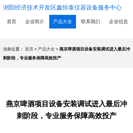
浏阳经济技术开发区鑫恒泰仪器设备服务中心
首页
企业简介
产品大全
联系我们
企业信息
当前位置：
首页
>
产品大全
>
燕京啤酒项目设备安装调试进入最后冲
刺阶段，专业服务保障高效投产
燕京啤酒项目设备安装调试进入最后冲
刺阶段，专业服务保障高效投产