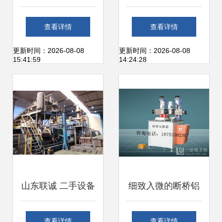
备引进 安装调试圆
装调试方案与仪器
查看详情
查看详情
满成功，服务精准
设备安装调试服务
更新时间：2026-08-08
更新时间：2026-08-08
15:41:59
14:24:28
可靠
指南
山东联诚 二手设备
细致入微的断桥铝
安装调试服务的专
复合成型机安装调
查看详情
查看详情