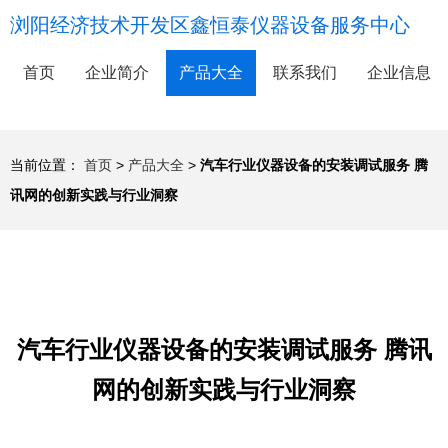
浏阳经济技术开发区鑫恒泰仪器设备服务中心
首页
企业简介
产品大全
联系我们
企业信息
当前位置：
首页
>
产品大全
>
汽车行业仪器设备的安装调试服务 腾
讯网的创新实践与行业洞察
汽车行业仪器设备的安装调试服务 腾讯
网的创新实践与行业洞察