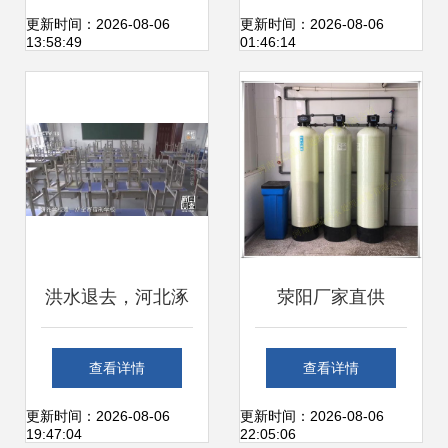
工程精确与效率的
赛，卓越服务获评
更新时间：2026-08-06
更新时间：2026-08-06
13:58:49
01:46:14
关键环节
优秀合作企业
洪水退去，河北涿
荥阳厂家直供
州稳步复苏 记者实
0.5t/h单级反渗透
查看详情
查看详情
地探访仪器设备安
纯净水设备 出厂
更新时间：2026-08-06
更新时间：2026-08-06
19:47:04
22:05:06