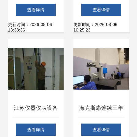
务指南 从场地规划
官——大北农集团
查看详情
查看详情
到安装调试
产品培训与仪器设
更新时间：2026-08-06
更新时间：2026-08-06
13:38:36
16:25:23
备安装调试服务顺
利完成
江苏仪器仪表设备
海克斯康连续三年
安装调试服务 保障
助力中国技能大
查看详情
查看详情