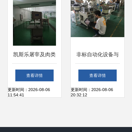
凯斯乐屠宰及肉类
非标自动化设备与
深加工设备在云南
仪器设备安装调试
查看详情
查看详情
某厂成功落户，开
服务全方案
更新时间：2026-08-06
更新时间：2026-08-06
11:54:41
20:32:12
启智能化生产新篇
章